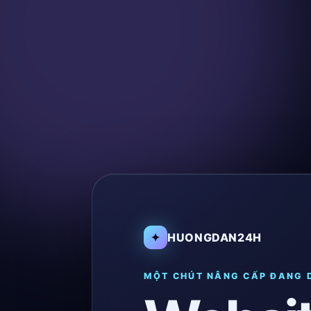
✦
HUONGDAN24H
MỘT CHÚT NÂNG CẤP ĐANG 