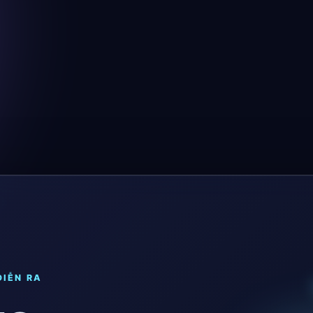
DIỄN RA