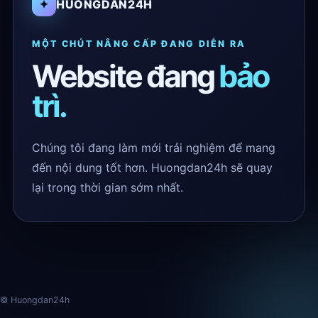
✦
HUONGDAN24H
MỘT CHÚT NÂNG CẤP ĐANG DIỄN RA
Website đang
bảo
trì.
Chúng tôi đang làm mới trải nghiệm để mang
đến nội dung tốt hơn. Huongdan24h sẽ quay
lại trong thời gian sớm nhất.
© Huongdan24h